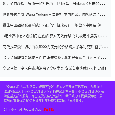
您是如何获得世界第一的？巴西1-4阿根廷：Vinicius 0射击90分钟
内
世界杯预选赛-Wang Yudong首次亮相 中国国家足球队错过了世界
杯0-2
最佳中国超级联赛球队：港口的年轻球员在一场战斗中闻名 伊万放
弃了泰桑（Taishan）
3场比赛中有23张射门在底部 郭安无效传球 鸟儿被用来摆脱它
Setien痴迷于三名后卫
花钱找麻烦！切尔西以5200万美元的价格购买了菲利克斯 签了7年
并在半年内租了夏窗口
缺少英超联赛金靴位三连胜 海拉德落后6球 只有两个连续三个连续
三靴
皇家马德里令人兴奋地消除了皇家学会 安彭负责造成巨大的灾难！
【❖美加墨世界杯{法国VS西班牙}❖】您的体育专属直播平台，为您提供
法国VS西班牙直播,法国VS西班牙直播在线观看免费直播,法国VS西班牙高
清直播无插件服务，完全无需安装任何插件。我们致力于提供最流畅、最
清晰的直播体验,确保能够随时随地观看精彩的世界杯直播。
24直播网 | All Football App
网站地图