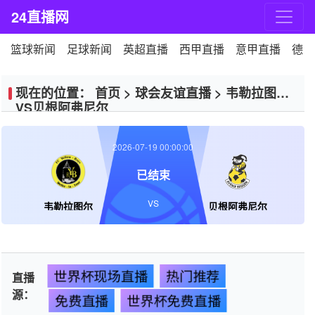
24直播网
篮球新闻
足球新闻
英超直播
西甲直播
意甲直播
德甲
现在的位置：
首页
>
球会友谊直播
>
韦勒拉图尔
VS贝根阿弗尼尔
2026-07-19 00:00:00
已结束
VS
韦勒拉图尔
贝根阿弗尼尔
世界杯现场直播
热门推荐
直播
源：
免费直播
世界杯免费直播