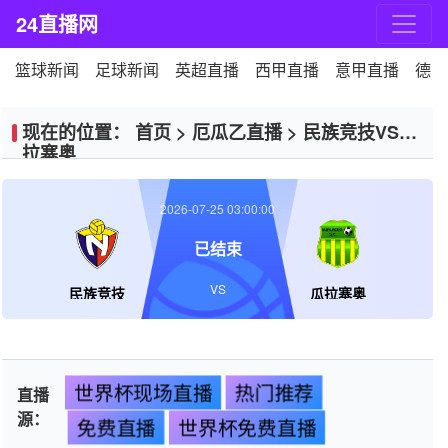
24直播网
篮球新闻
足球新闻
英超直播
西甲直播
意甲直播
德甲
现在的位置：
首页
>
厄瓜乙直播
>
民族竞技VS瓜
拉塞奥
2026-07-25 03:00:00
已结束
VS
民族竞技
瓜拉塞奥
世界杯现场直播
热门推荐
直播
源：
免费直播
世界杯免费直播