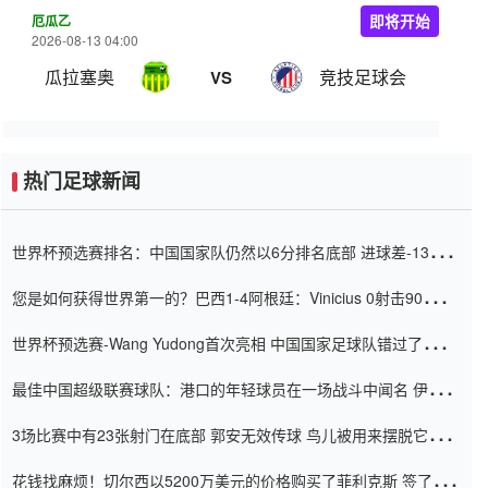
厄瓜乙
即将开始
2026-08-13 04:00
瓜拉塞奥
竞技足球会
VS
热门足球新闻
世界杯预选赛排名：中国国家队仍然以6分排名底部 进球差-13令人
震惊
您是如何获得世界第一的？巴西1-4阿根廷：Vinicius 0射击90分钟
内
世界杯预选赛-Wang Yudong首次亮相 中国国家足球队错过了世界
杯0-2
最佳中国超级联赛球队：港口的年轻球员在一场战斗中闻名 伊万放
弃了泰桑（Taishan）
3场比赛中有23张射门在底部 郭安无效传球 鸟儿被用来摆脱它
Setien痴迷于三名后卫
花钱找麻烦！切尔西以5200万美元的价格购买了菲利克斯 签了7年